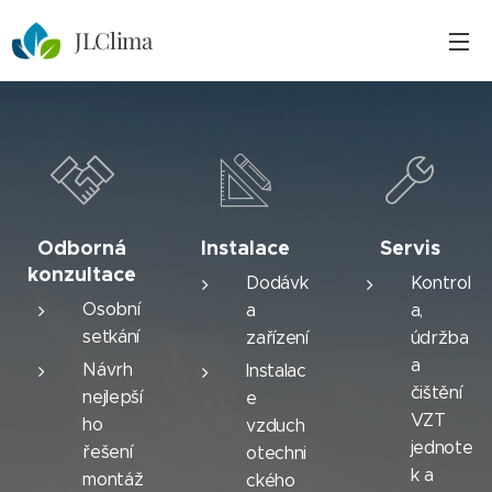
JLClima
Odborná
Instalace
Servis
konzultace
Dodávk
Kontrol
Osobní
a
a,
setkání
zařízení
údržba
a
Návrh
Instalac
čištění
nejlepší
e
VZT
ho
vzduch
jednote
řešení
otechni
k a
montáž
ckého