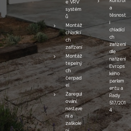
Kontrol
e VRV
a
systém
těsnost
ů
i
Montáž
chladící
chladící
ch
ch
zařízení
zařízení
dle
Montáž
nařízení
tepelný
Evrops
ch
kého
čerpad
parlam
el
entu a
Zaregul
Rady
ování,
517/201
nastave
4
ní a
zaškole
ní