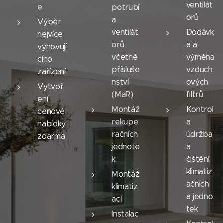
ventilát
e
potrubí
orů
a
Výběr
ventilát
Dodávk
nejvíce
orů
a a
vyhovují
včetně
výměna
cího
přísluše
vzduch
zařízení
nství
ových
Vytvoř
(MaR)
filtrů
ení
Montáž
Kontrol
cenové
rekupe
a,
nabídky
račních
údržba
zdarma
jednote
a
k
čištění
klimatiz
Montáž
ačních
klimatiz
a jedno
ací
tek
Instalac